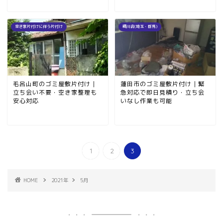
空き家片付けに伴う片付け
桶川店(埼玉・群馬)
毛呂山町のゴミ屋敷片付け｜
蓮田市のゴミ屋敷片付け｜緊
立ち会い不要・空き家整理も
急対応で即日見積り・立ち会
安心対応
いなし作業も可能
1
2
3
HOME
2021年
5月