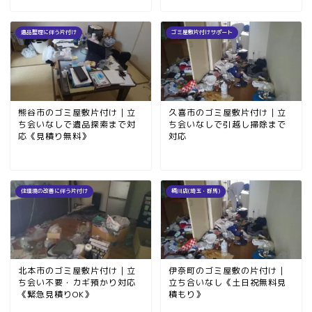
遺品整理に伴う片付け
ゴミ屋敷片付けサポート
熊谷市のゴミ屋敷片付け｜立
久喜市のゴミ屋敷片付け｜立
ち会いなしで遺品探索まで対
ち会いなしで引越し掃除まで
応《見積り無料》
対応
住環境の改善に伴う片付け
桶川店(埼玉・群馬)
北本市のゴミ屋敷片付け｜立
伊奈町のゴミ屋敷の片付け｜
ち会い不要・カギ預かり対応
立ち合いなし《土日祝無料見
《緊急見積りOK》
積もり》