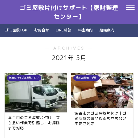
ゴミ屋敷片付けサポート【家財整理
センター】
ゴミ屋敷TOP
お問合せ
LINE相談
料金案内
組織案内
― ARCHIVES ―
2021年 5月
退去に伴うゴミ屋敷片付け
桶川店(埼玉・群馬)
深谷市のゴミ屋敷片付け｜ゴ
幸手市のゴミ屋敷片付け｜立
ミ部屋の遺品探索も立ち会い
ち会い作業で引越し・お掃除
不要で対応
まで対応