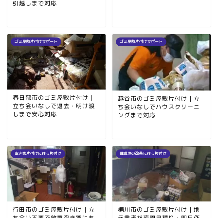
引越しまで対応
ゴミ屋敷片付けサポート
ゴミ屋敷片付けサポート
春日部市のゴミ屋敷片付け｜
越谷市のゴミ屋敷片付け｜立
立ち会いなしで退去・明け渡
ち会いなしでハウスクリーニ
しまで安心対応
ングまで対応
空き家片付けに伴う片付け
住環境の改善に伴う片付け
行田市のゴミ屋敷片付け｜立
桶川市のゴミ屋敷片付け｜地
ち会い不要で放置空き家にも
元業者が夜間見積り・即日作