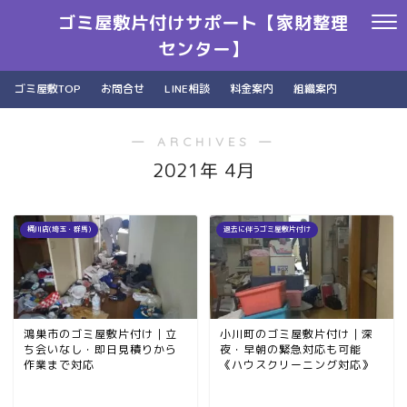
ゴミ屋敷片付けサポート【家財整理
センター】
ゴミ屋敷TOP
お問合せ
LINE相談
料金案内
組織案内
― ARCHIVES ―
2021年 4月
桶川店(埼玉・群馬)
退去に伴うゴミ屋敷片付け
鴻巣市のゴミ屋敷片付け｜立
小川町のゴミ屋敷片付け｜深
ち会いなし・即日見積りから
夜・早朝の緊急対応も可能
作業まで対応
《ハウスクリーニング対応》