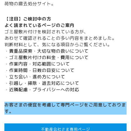
荷物の撤去処分サイト。
【
注目
】
ご検討中の方
よく読まれているページ
のご案内
ゴミ屋敷片付けを検討されている方が、
あわせて確認されることの多い内容をまとめました。
判断材料として、気になる項目からご覧ください。
・
貴重品探索・大切な物の扱いについて
・
ゴミ屋敷片付けの料金・費用について
・
作業内容・対応範囲について
・
作業時間・日数の目安について
・
立ち会い・進め方について
・
引越し・掃除・退去対応について
・
近隣配慮・プライバシーへの対応
お客さまの便宜を考慮して専門ページをご用意しておりま
す。
不動産会社さま専用ページ