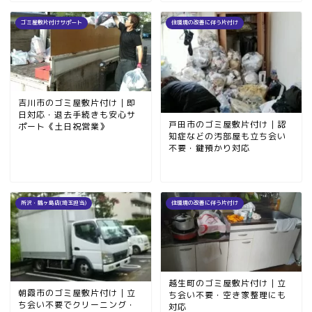
ゴミ屋敷片付けサポート
住環境の改善に伴う片付け
吉川市のゴミ屋敷片付け｜即
日対応・退去手続きも安心サ
戸田市のゴミ屋敷片付け｜認
ポート《土日祝営業》
知症などの汚部屋も立ち会い
不要・鍵預かり対応
所沢・鶴ヶ島店(埼玉担当)
住環境の改善に伴う片付け
越生町のゴミ屋敷片付け｜立
朝霞市のゴミ屋敷片付け｜立
ち会い不要・空き家整理にも
ち会い不要でクリーニング・
対応